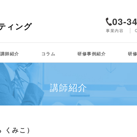
03-3
ティング
事業内容
講師紹介
コラム
研修事例紹介
研
講師紹介
ら くみこ）