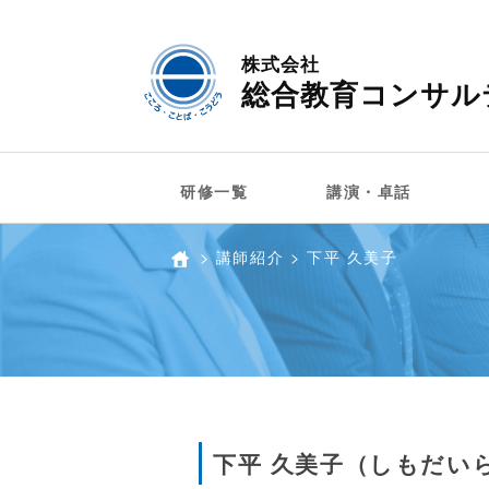
株式会社
総合教育コンサル
研修一覧
講演・卓話
>
講師紹介
>
下平 久美子
ホーム
下平 久美子（しもだい