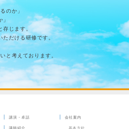
なるのか」
か」
と存じます。
いただける研修です。
たいと考えております。
講演・卓話
会社案内
講師紹介
基本方針