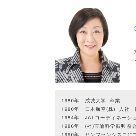
1980年 成城大学 卒業
1980年 日本航空
(
株
)
入社 
1984年
JAL
コーディネーシ
1986年
(
社
)
言論科学振興協会
1990年 サンフランシスコ