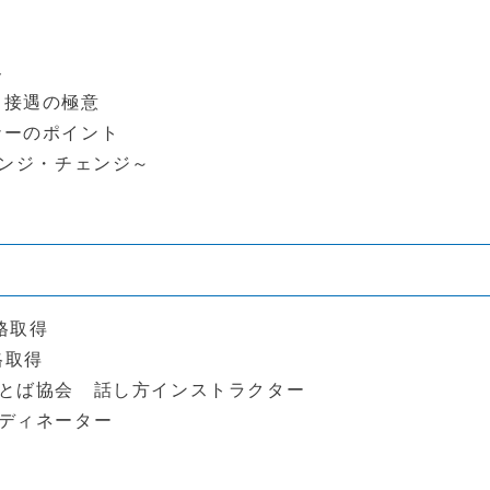
客
・接遇の極意
ナーのポイント
レンジ・チェンジ～
資格取得
格取得
ことば協会 話し方インストラクター
ーディネーター