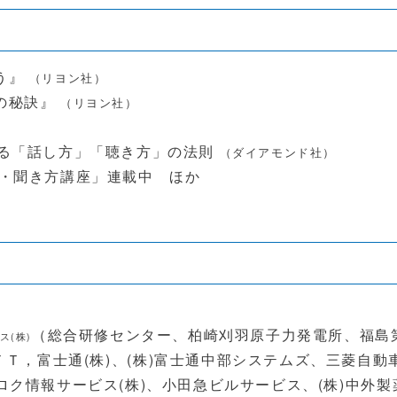
う』
（リヨン社）
の秘訣』
（リヨン社）
る「話し方」「聴き方」の法則
（ダイアモンド社）
方・聞き方講座」連載中 ほか
（総合研修センター、柏崎刈羽原子力発電所、福島
ス(株)
ＴＴ，富士通
(
株
)
、
(
株
)
富士通中部システムズ、三菱自動
ロク情報サービス
(
株
)
、小田急ビルサービス、
(
株
)
中外製