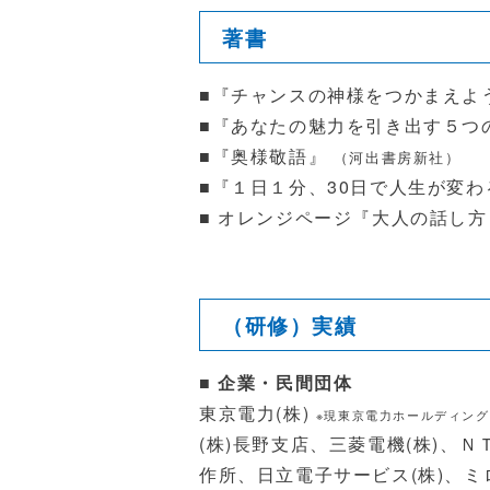
著書
■『チャンスの神様をつかまえよ
■『あなたの魅力を引き出す５つ
■『奥様敬語』
（河出書房新社）
■『１日１分、
30
日で人生が変わ
■ オレンジページ『大人の話し
（研修）実績
■ 企業・民間団体
東京電力
(
株
)
※現東京電力ホールディング
(
株
)
長野支店、三菱電機(株
)
、Ｎ
作所、日立電子サービス
(
株
)
、ミ