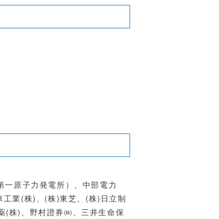
第一原子力発電所）、中部電力
車工業
(
株
)
、
(
株
)
東芝、
(
株
)
日立制
薬
(
株
)
、野村證券㈱、三井生命保