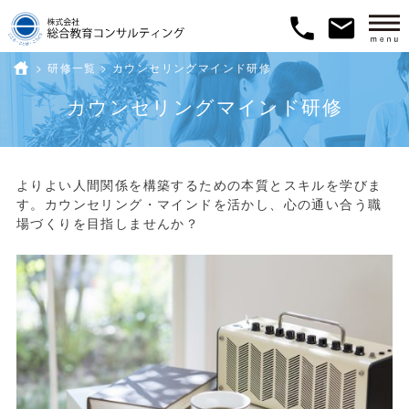
phone
email
>
研修一覧
ホーム
>
カウンセリングマインド研修
カウンセリングマインド研修
よりよい人間関係を構築するための本質とスキルを学びま
す。カウンセリング・マインドを活かし、心の通い合う職
場づくりを目指しませんか？