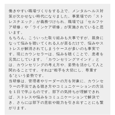
働きやすい職場づくりをする上で、メンタルヘルス対
策が欠かせない時代になりました。事業場での「スト
レスチエック」が義務づけられ、職場では「セルフケ
ア研修」や「ラインケア研修」が実施されていると思
います。
もちろん、こういった取り組みも大事ですが、親身に
なって悩みを聴いてくれる人が居るだけで、悩みやス
トレスが解消されてしまうケースが多いのも事実で
す。現にカウンセラーは、悩みを聴くことで、患者を
元気にしています。「カウンセリングマインド」と
は、カウンセリングの考え方や、姿勢を活かして人と
関わることです。それは“相手を大切にし、尊重す
る”という姿勢です。
当研修は、管理者やリーダーの方を対象に、カウンセ
ラーの手法である聴き方やコミュニケーションの方法
を１日で学ぶものです。部下の気持ちが理解できれ
ば、ストレスや悩みをコミュニケーションで解決で
き、さらには部下の意欲や能力を引き出すことにも繋
がります。