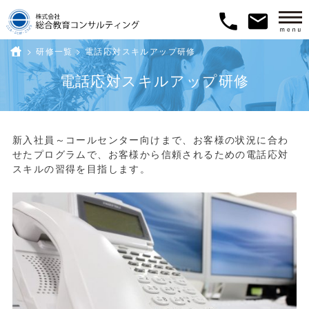
phone
email
>
研修一覧
ホーム
>
電話応対スキルアップ研修
電話応対スキルアップ研修
新入社員～コールセンター向けまで、お客様の状況に合わ
せたプログラムで、お客様から信頼されるための電話応対
スキルの習得を目指します。