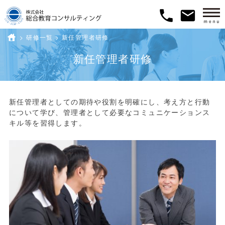
phone
email
>
研修一覧
ホーム
>
新任管理者研修
新任管理者研修
新任管理者としての期待や役割を明確にし、考え方と行動
について学び、管理者として必要なコミュニケーションス
キル等を習得します。