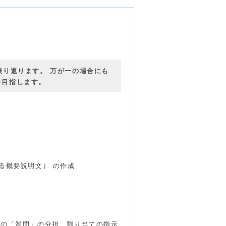
振り返ります。 万が一の場合にも
を目指します。
る概要説明文） の作成
への「質問」の分担、割り当ての指示