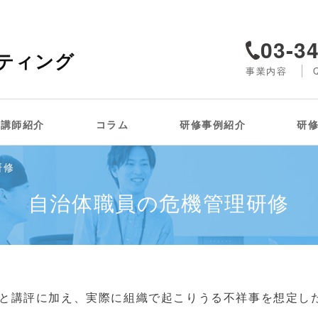
03-3
ティング
事業内容
講師紹介
コラム
研修事例紹介
研
研修
自治体職員の危機管理研修
と講評に加え、実際に組織で起こりうる不祥事を想定し
。