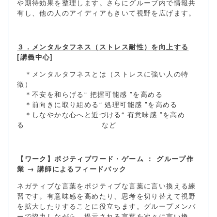
や期待効果を整理します。さらにグループ内で情報共
有し、他の人のアイディアもきいて視野を広げます。
３．メンタルタフネス（ストレス耐性）を向上する
[
講義中心
]
＊メンタルタフネスとは（ストレスに強い人の特
徴）
＊不安を和らげる“ 把握可能感 ”を高める
＊前向きに取り組める“ 処理可能感 ”を高める
＊しなやかな心へと近づける“ 有意味感 ”を高め
る など
【ワーク】ポジティブワード・ゲーム ： グループ作
業 → 講師によるフィードバック
ネガティブな言葉をポジティブな言葉に言い換える練
習です。有意味感を高めたり、思考を切り替えて視野
を拡大したりすることに役立ちます。グループメンバ
ーで協力しながら、提示される言葉を次々に言い換