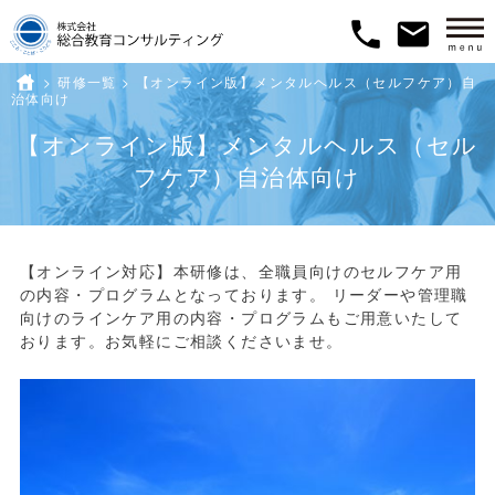
phone
email
>
研修一覧
ホーム
>
【オンライン版】メンタルヘルス（セルフケア）自
治体向け
【オンライン版】メンタルヘルス（セル
フケア）自治体向け
【オンライン対応】本研修は、全職員向けのセルフケア用
の内容・プログラムとなっております。
リーダーや管理職
向けのラインケア用の内容・プログラムもご用意いたして
おります。お気軽にご相談くださいませ。