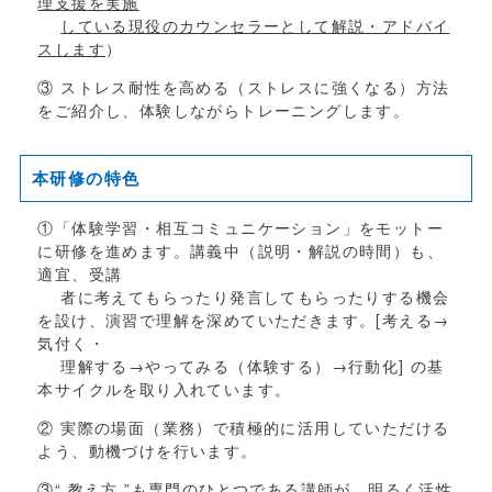
理支援を実施
している
現役のカウンセラーとして解説・アドバイ
スします
）
③ ストレス耐性を高める（ストレスに強くなる）方法
をご紹介し、体験しながらトレーニングします。
本研修の特色
①「体験学習・相互コミュニケーション」をモットー
に研修を進めます。講義中（説明・解説の時間）も、
適宜、受講
者に考えてもらったり発言してもらったりする機会
を設け、演習で理解を深めていただきます。
[
考える→
気付く・
理解する→やってみる（体験する）→行動化
]
の基
本サイクルを取り入れています。
② 実際の場面（業務）で積極的に活用していただける
よう、動機づけを行います。
③“ 教え方 ”も専門のひとつである講師が、明るく活性